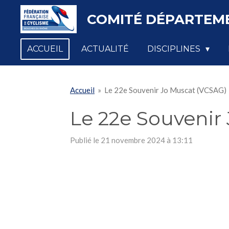
Passer
COMITÉ DÉPARTEME
au
contenu
ACCUEIL
ACTUALITÉ
DISCIPLINES
principal
Accueil
»
Le 22e Souvenir Jo Muscat (VCSAG)
Le 22e Souvenir
Publié le 21 novembre 2024 à 13:11