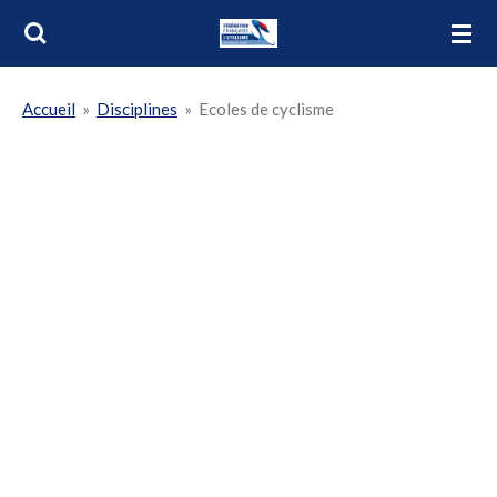
Passer
au
contenu
Accueil
»
Disciplines
»
Ecoles de cyclisme
principal