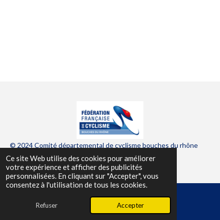
© 2024 Comité départemental de cyclisme bouches du rhône
Ce site Web utilise des cookies pour améliorer
Propulsé par
Webador
votre expérience et afficher des publicités
personnalisées. En cliquant sur "Accepter", vous
consentez à l'utilisation de tous les cookies.
Refuser
Accepter
E-mail
Facebook