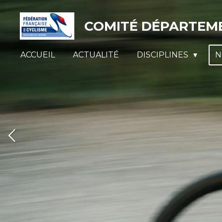
Passer
COMITÉ DÉPARTEME
au
contenu
principal
ACCUEIL
ACTUALITÉ
DISCIPLINES
N