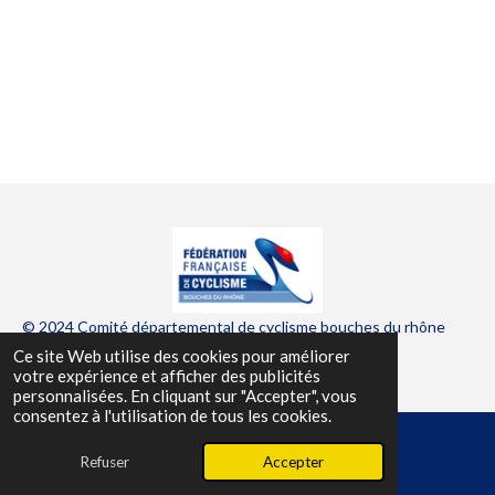
© 2024 Comité départemental de cyclisme bouches du rhône
Ce site Web utilise des cookies pour améliorer
Propulsé par
Webador
votre expérience et afficher des publicités
personnalisées. En cliquant sur "Accepter", vous
consentez à l'utilisation de tous les cookies.
Refuser
Accepter
E-mail
Facebook