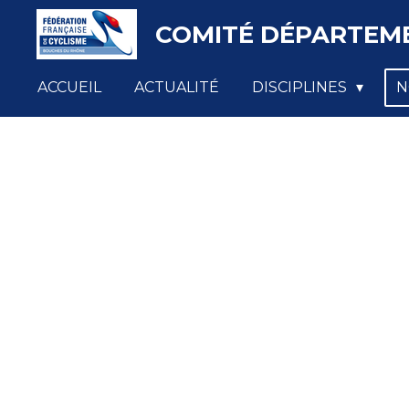
Passer
COMITÉ DÉPARTEME
au
contenu
ACCUEIL
ACTUALITÉ
DISCIPLINES
N
principal