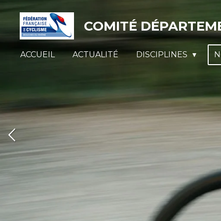
Passer
COMITÉ DÉPARTEME
au
contenu
principal
ACCUEIL
ACTUALITÉ
DISCIPLINES
N