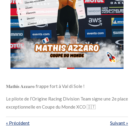
𝐌𝐚𝐭𝐡𝐢𝐬 𝐀𝐳𝐳𝐚𝐫𝐨 frappe fort à Val di Sole !
Le pilote de l’Origine Racing Division Team signe une 2e place
exceptionnelle en Coupe du Monde XCO 🇮🇹
«
Précédent
Suivant
»