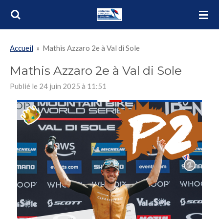
Passer
au
contenu
Accueil
»
Mathis Azzaro 2e à Val di Sole
principal
Mathis Azzaro 2e à Val di Sole
Publié le 24 juin 2025 à 11:51