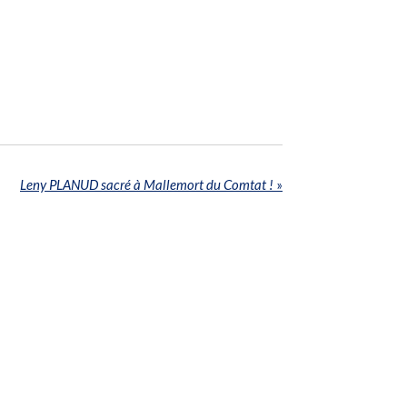
Leny PLANUD sacré à Mallemort du Comtat !
»