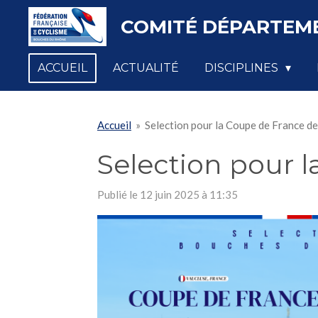
Passer
COMITÉ DÉPARTEME
au
contenu
ACCUEIL
ACTUALITÉ
DISCIPLINES
principal
Accueil
»
Selection pour la Coupe de France d
Selection pour 
Publié le 12 juin 2025 à 11:35