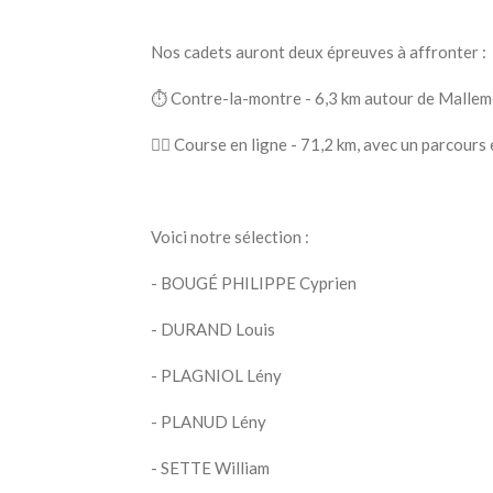
Nos cadets auront deux épreuves à affronter :
⏱️ Contre-la-montre - 6,3 km autour de Malle
🚴‍♂️ Course en ligne - 71,2 km, avec un parcours
Voici notre sélection :
- BOUGÉ PHILIPPE Cyprien
- DURAND Louis
- PLAGNIOL Lény
- PLANUD Lény
- SETTE William