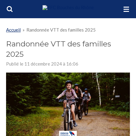
Passer
au
contenu
Accueil
»
Randonnée VTT des familles 2025
principal
Randonnée VTT des familles
2025
Publié le 11 décembre 2024 à 16:06