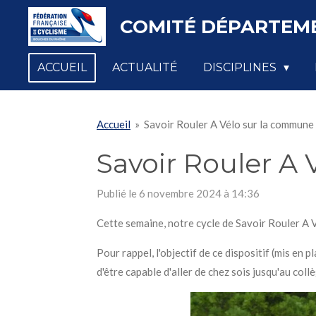
Passer
COMITÉ DÉPARTEME
au
contenu
ACCUEIL
ACTUALITÉ
DISCIPLINES
principal
Accueil
»
Savoir Rouler A Vélo sur la commune 
Savoir Rouler A
Publié le 6 novembre 2024 à 14:36
Cette semaine, notre cycle de Savoir Rouler A V
Pour rappel, l'objectif de ce dispositif (mis en
d'être capable d'aller de chez sois jusqu'au coll