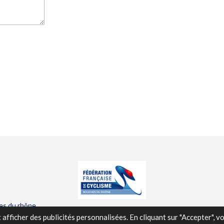
es du rhône
afficher des publicités personnalisées. En cliquant sur "Accepter", 