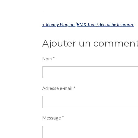
«
Jérémy Plonjon (BMX Trets) décroche le bronze
Ajouter un comment
Nom *
Adresse e-mail *
Message *