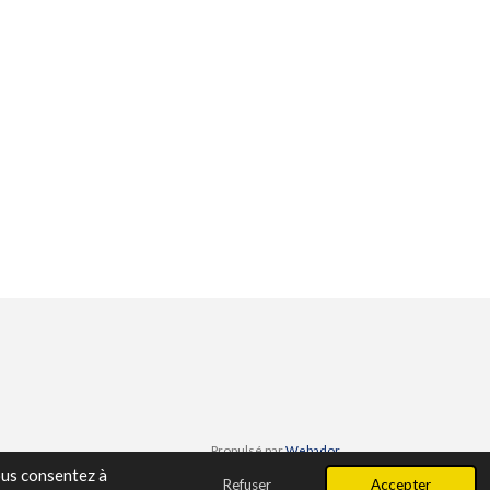
Propulsé par
Webador
vous consentez à
Refuser
Accepter